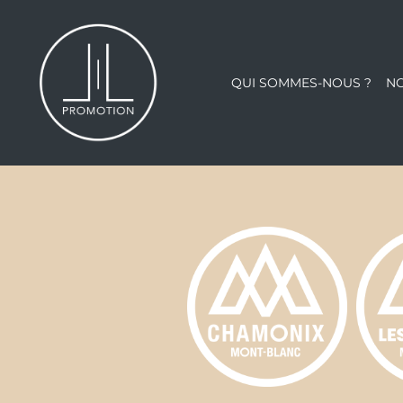
Aller
au
contenu
QUI SOMMES-NOUS ?
N