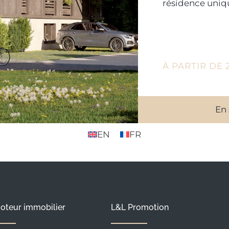
résidence uniq
deux bâtiments
respectivement
allant du T2 au 
À PARTIR DE
En 
EN
FR
oteur immobilier
L&L Promotion