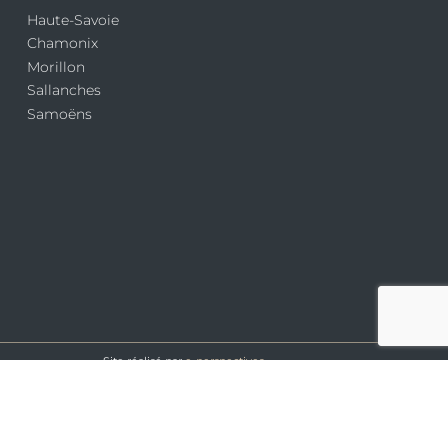
Haute-Savoie
Chamonix
Morillon
Sallanches
Samoëns
Site réalisé par
e-perspectives