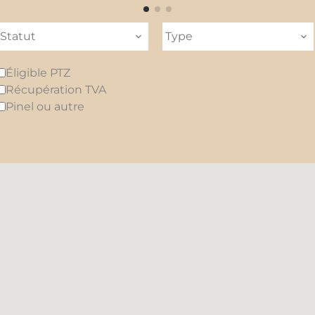
Statut
Type
Éligible PTZ
Récupération TVA
Pinel ou autre