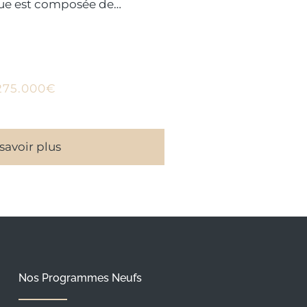
ue est composée de
, offrant
 9 et 8 appartements
T5.
275.000€
savoir plus
Nos Programmes Neufs