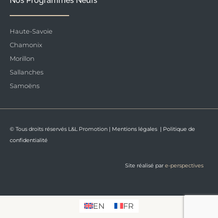
Nos Programmes Neufs
Haute-Savoie
Chamonix
Morillon
Sallanches
Samoëns
© Tous droits réservés L&L Promotion |
Mentions légales
|
Politique de
confidentialité
Site réalisé par
e-perspectives
EN
FR