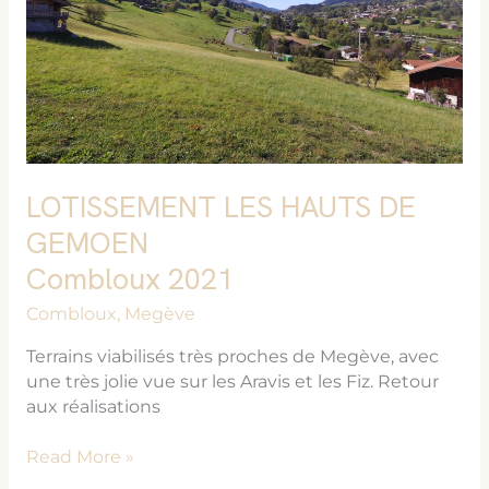
GEMOEN
Combloux
2021
LOTISSEMENT LES HAUTS DE
GEMOEN
Combloux 2021
Combloux
,
Megève
Terrains viabilisés très proches de Megève, avec
une très jolie vue sur les Aravis et les Fiz. Retour
aux réalisations
Read More »