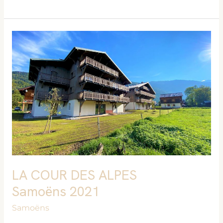
LA
COUR
DES
ALPES
Samoëns
2021
LA COUR DES ALPES
Samoëns 2021
Samoëns