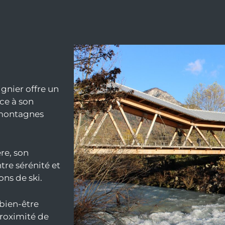
gnier offre un
âce à son
 montagnes
re, son
re sérénité et
ons de ski.
 bien-être
proximité de