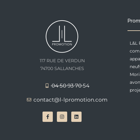
Prom
L&L 
comm
appa
117 RUE DE VERDUN
neuf
74700 SALLANCHES
Mori
avon
04 50 93 70 54
proj
contact@l-lpromotion.com
F
I
L
a
n
i
c
s
n
e
t
k
b
a
e
o
g
d
o
r
i