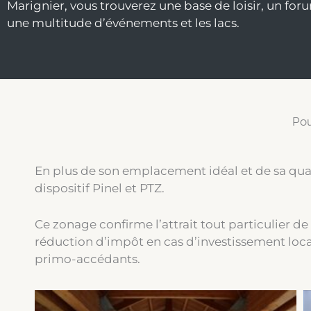
Marignier, vous trouverez une base de loisir, un for
une multitude d’événements et les lacs.
Pou
En plus de son emplacement idéal et de sa qual
dispositif Pinel et PTZ.
Ce zonage confirme l’attrait tout particulier 
réduction d’impôt en cas d’investissement locat
primo-accédants.