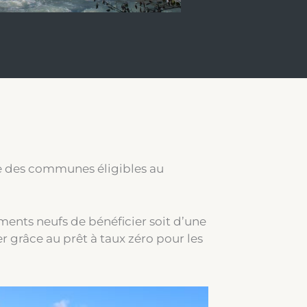
ie des communes éligibles au
ments neufs de bénéficier soit d’une
r grâce au prêt à taux zéro pour les