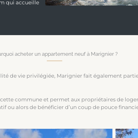
um qui accueille
rquoi acheter un appartement neuf à Marignier ?
ité de vie privilégiée, Marignier fait également part
de cette commune et permet aux propriétaires de loge
if ou alors de bénéficier d’un coup de pouce financie