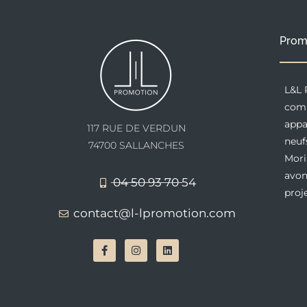
Prom
L&L 
comm
appa
117 RUE DE VERDUN
neuf
74700 SALLANCHES
Mori
avon
04 50 93 70 54
proj
contact@l-lpromotion.com
F
I
L
a
n
i
c
s
n
e
t
k
b
a
e
o
g
d
o
r
i
k
a
n