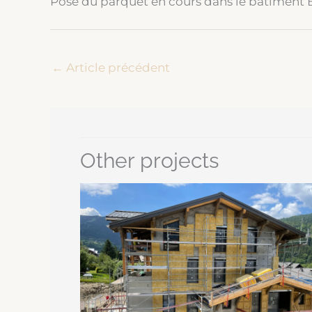
Pose du parquet en cours dans le bâtiment B 
←
Article précédent
Other projects