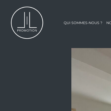
Aller
au
contenu
QUI SOMMES-NOUS ?
N