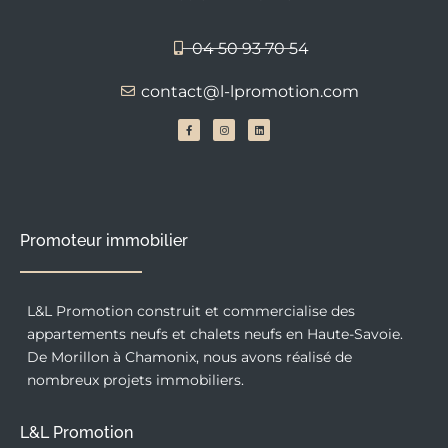
04 50 93 70 54
contact@l-lpromotion.com
F
I
L
a
n
i
c
s
n
e
t
k
b
a
e
o
g
d
o
r
i
k
a
n
-
m
f
Promoteur immobilier
L&L Promotion construit et commercialise des
appartements neufs et chalets neufs en Haute-Savoie.
De Morillon à Chamonix, nous avons réalisé de
nombreux projets immobiliers.
L&L Promotion