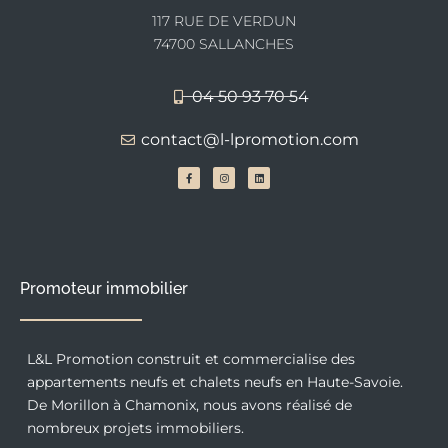
117 RUE DE VERDUN
74700 SALLANCHES
04 50 93 70 54
contact@l-lpromotion.com
F
I
L
a
n
i
c
s
n
e
t
k
b
a
e
o
g
d
o
r
i
k
a
n
-
m
f
Promoteur immobilier
L&L Promotion construit et commercialise des
appartements neufs et chalets neufs en Haute-Savoie.
De Morillon à Chamonix, nous avons réalisé de
nombreux projets immobiliers.