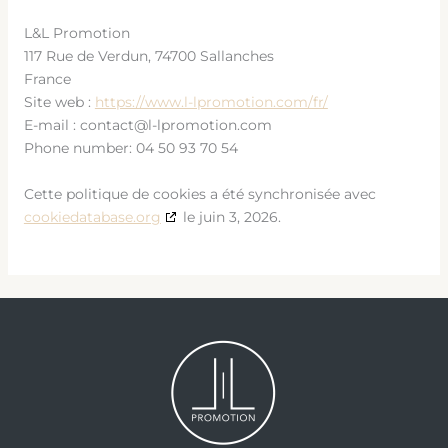
L&L Promotion
117 Rue de Verdun, 74700 Sallanches
France
Site web :
https://www.l-lpromotion.com/fr/
E-mail :
contact@
l-lpromotion.com
Phone number: 04 50 93 70 54
Cette politique de cookies a été synchronisée avec
cookiedatabase.org
le juin 3, 2026.