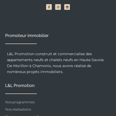
F
I
L
a
n
i
c
s
n
e
t
k
b
a
e
o
g
d
o
r
i
k
a
n
-
m
f
Promoteur immobilier
L&L Promotion construit et commercialise des
appartements neufs et chalets neufs en Haute-Savoie.
De Morillon à Chamonix, nous avons réalisé de
nombreux projets immobiliers.
L&L Promotion
Nos programmes
Nos réalisations