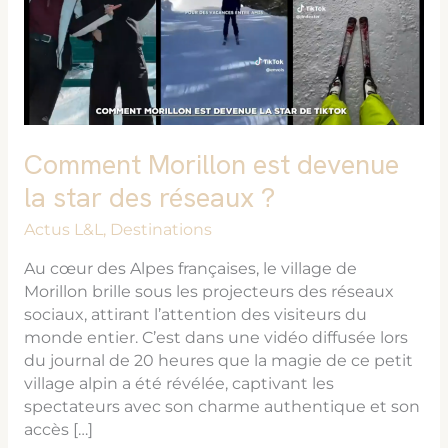
la
star
des
réseaux
?
Comment Morillon est devenue
la star des réseaux ?
Actus L&L
,
Destinations
Au cœur des Alpes françaises, le village de
Morillon brille sous les projecteurs des réseaux
sociaux, attirant l’attention des visiteurs du
monde entier. C’est dans une vidéo diffusée lors
du journal de 20 heures que la magie de ce petit
village alpin a été révélée, captivant les
spectateurs avec son charme authentique et son
accès […]