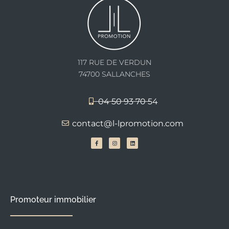
117 RUE DE VERDUN
74700 SALLANCHES
04 50 93 70 54
contact@l-lpromotion.com
F
I
L
a
n
i
c
s
n
e
t
k
b
a
e
o
g
d
o
r
i
k
a
n
-
m
f
Promoteur immobilier