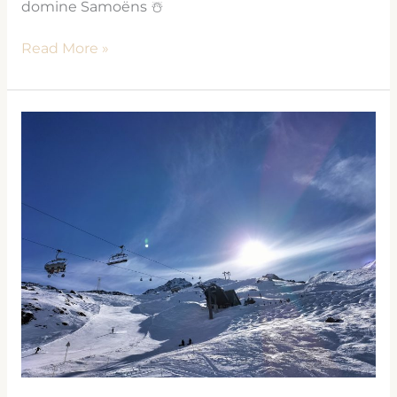
domine Samoëns ☃
Read More »
Pourquoi
investir
à
Chamonix
–
Argentière
?