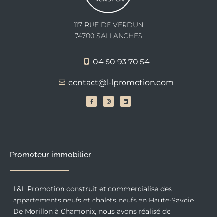
117 RUE DE VERDUN
74700 SALLANCHES
04 50 93 70 54
contact@l-lpromotion.com
F
I
L
a
n
i
c
s
n
e
t
k
b
a
e
o
g
d
o
r
i
k
a
n
-
m
f
Promoteur immobilier
L&L Promotion construit et commercialise des
appartements neufs et chalets neufs en Haute-Savoie.
De Morillon à Chamonix, nous avons réalisé de