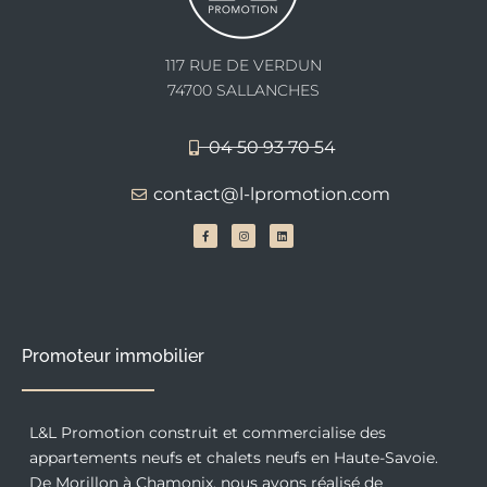
117 RUE DE VERDUN
74700 SALLANCHES
04 50 93 70 54
contact@l-lpromotion.com
F
I
L
a
n
i
c
s
n
e
t
k
b
a
e
o
g
d
o
r
i
k
a
n
-
m
f
Promoteur immobilier
L&L Promotion construit et commercialise des
appartements neufs et chalets neufs en Haute-Savoie.
De Morillon à Chamonix, nous avons réalisé de