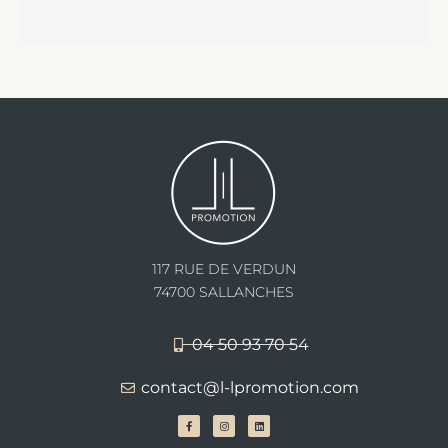
117 RUE DE VERDUN
74700 SALLANCHES
04 50 93 70 54
contact@l-lpromotion.com
F
I
L
a
n
i
c
s
n
e
t
k
b
a
e