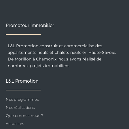
o
g
d
o
r
i
k
a
n
-
m
f
Promoteur immobilier
L&L Promotion construit et commercialise des
appartements neufs et chalets neufs en Haute-Savoie.
De Morillon à Chamonix, nous avons réalisé de
nombreux projets immobiliers.
L&L Promotion
Nos programmes
Nos réalisations
Qui sommes-nous ?
Actualités