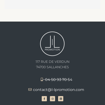
117 RUE DE VERDUN
74700 SALLANCHES
04 50 93 70 54
contact@l-lpromotion.com
F
I
L
a
n
i
c
s
n
e
t
k
b
a
e