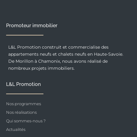
o
g
d
o
r
i
k
a
n
-
m
f
Promoteur immobilier
L&L Promotion construit et commercialise des
appartements neufs et chalets neufs en Haute-Savoie.
De Morillon à Chamonix, nous avons réalisé de
nombreux projets immobiliers.
L&L Promotion
Nos programmes
Nos réalisations
Qui sommes-nous ?
Actualités