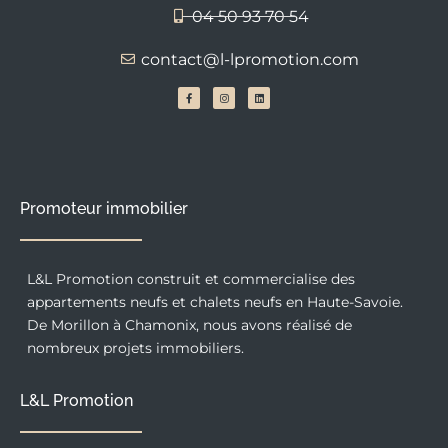
04 50 93 70 54
contact@l-lpromotion.com
F
I
L
a
n
i
c
s
n
e
t
k
b
a
e
o
g
d
o
r
i
k
a
n
-
m
f
Promoteur immobilier
L&L Promotion construit et commercialise des
appartements neufs et chalets neufs en Haute-Savoie.
De Morillon à Chamonix, nous avons réalisé de
nombreux projets immobiliers.
L&L Promotion